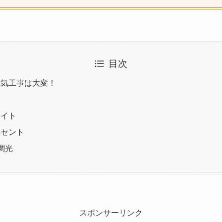
目次
電気工事は大変！
ライト
ンセント
調光
スポンサーリンク