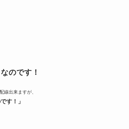
らなのです！
配線出来ますが、
のです！」